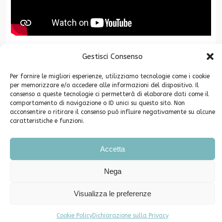
Gestisci Consenso
La Fondazione CR San Miniato è associata a
Per fornire le migliori esperienze, utilizziamo tecnologie come i cookie
per memorizzare e/o accedere alle informazioni del dispositivo. Il
consenso a queste tecnologie ci permetterà di elaborare dati come il
comportamento di navigazione o ID unici su questo sito. Non
acconsentire o ritirare il consenso può influire negativamente su alcune
caratteristiche e funzioni.
Copyright ©2026. Fondazione Cassa di Risparmio di San Miniato -
Accetta
Privacy
Piazza Grifoni 12 – 56028 San Miniato (PI) C.F. 91003640504
Nega
Telefono e Fax 0571-546790 PEC info@pec.fondazionecrsm.it
Iscrizione Registro Persone Giuridiche Prefettura di Pisa n. 62
Visualizza le preferenze
Comunicati Stampa
Eventi e segnalazioni
Cookie Policy (UE)
Dichiarazione sulla Privacy (UE)
Cookie Policy
Dichiarazione sulla Privacy