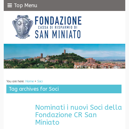
Top Menu
You are here:
Home
»
Soci
Tag archives for Soci
Nominati i nuovi Soci della
Fondazione CR San
Miniato