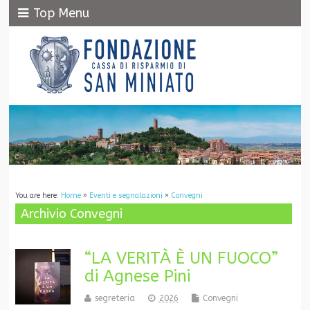
Top Menu
You are here:
Home
»
Eventi e segnalazioni
»
Convegni
Archivio Convegni
“LA VERITÀ È UN FUOCO”
di Agnese Pini
segreteria
2026
Convegni