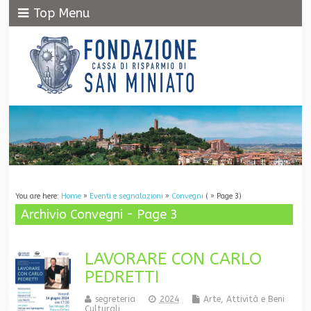
Top Menu
You are here:
Home
»
Eventi e segnalazioni
»
Convegni
( » Page 3)
Archivio Convegni - Page 3
LAVORARE CON CARLO
PEDRETTI
segreteria
2024
Arte, Attività e Beni
Culturali