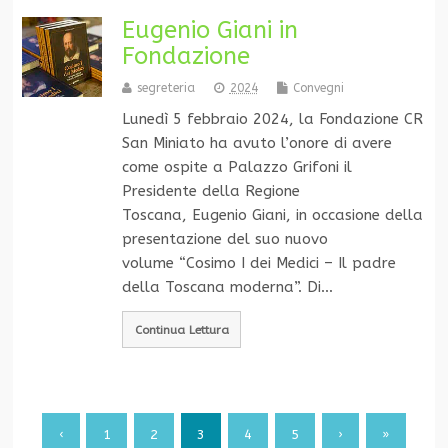
Eugenio Giani in
Fondazione
segreteria
2024
Convegni
Lunedì 5 febbraio 2024, la Fondazione CR
San Miniato ha avuto l’onore di avere
come ospite a Palazzo Grifoni il
Presidente della Regione
Toscana, Eugenio Giani, in occasione della
presentazione del suo nuovo
volume “Cosimo I dei Medici – Il padre
della Toscana moderna”. Di…
Continua Lettura
‹
1
2
3
4
5
›
»