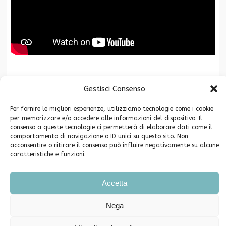
La Fondazione CR San Miniato è associata a
Gestisci Consenso
Per fornire le migliori esperienze, utilizziamo tecnologie come i cookie
per memorizzare e/o accedere alle informazioni del dispositivo. Il
consenso a queste tecnologie ci permetterà di elaborare dati come il
comportamento di navigazione o ID unici su questo sito. Non
acconsentire o ritirare il consenso può influire negativamente su alcune
caratteristiche e funzioni.
Copyright ©2026. Fondazione Cassa di Risparmio di San Miniato -
Privacy
Accetta
Piazza Grifoni 12 – 56028 San Miniato (PI) C.F. 91003640504
Telefono e Fax 0571-546790 PEC info@pec.fondazionecrsm.it
Nega
Iscrizione Registro Persone Giuridiche Prefettura di Pisa n. 62
Comunicati Stampa
Eventi e segnalazioni
Cookie Policy (UE)