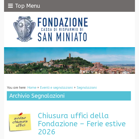
Top Menu
You are here:
Home
»
Eventi e segnalazioni
»
Segnalazioni
Archivio Segnalazioni
Chiusura uffici della
Fondazione – Ferie estive
2026