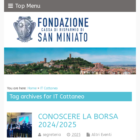
Top Menu
You are here:
Home
»
IT Cattaneo
Tag archives for IT Cattaneo
CONOSCERE LA BORSA
2024/2025
segreteria
2025
Altri Eventi