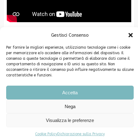
Gestisci Consenso
La Fondazione CR San Miniato è associata a
Per fornire le migliori esperienze, utilizziamo tecnologie come i cookie
per memorizzare e/o accedere alle informazioni del dispositivo. Il
consenso a queste tecnologie ci permetterà di elaborare dati come il
comportamento di navigazione o ID unici su questo sito. Non
acconsentire o ritirare il consenso può influire negativamente su alcune
caratteristiche e funzioni.
Copyright ©2026. Fondazione Cassa di Risparmio di San Miniato -
Accetta
Privacy
Piazza Grifoni 12 – 56028 San Miniato (PI) C.F. 91003640504
Nega
Telefono e Fax 0571-546790 PEC info@pec.fondazionecrsm.it
Iscrizione Registro Persone Giuridiche Prefettura di Pisa n. 62
Visualizza le preferenze
Comunicati Stampa
Eventi e segnalazioni
Cookie Policy (UE)
Dichiarazione sulla Privacy (UE)
Cookie Policy
Dichiarazione sulla Privacy