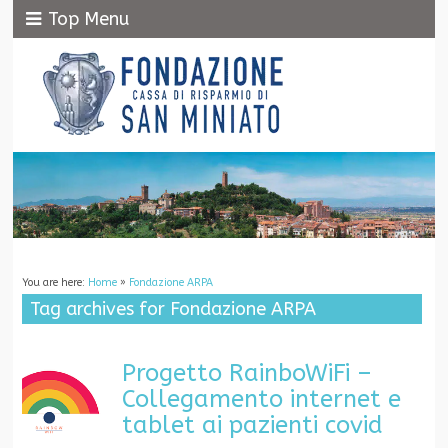
Top Menu
You are here:
Home
»
Fondazione ARPA
Tag archives for Fondazione ARPA
Progetto RainboWiFi –
Collegamento internet e
tablet ai pazienti covid