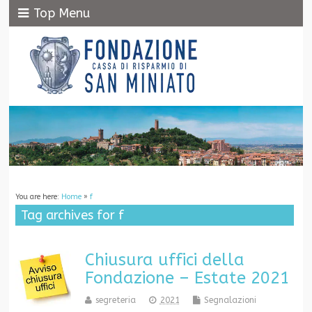
Top Menu
You are here:
Home
»
f
Tag archives for f
Chiusura uffici della
Fondazione – Estate 2021
segreteria
2021
Segnalazioni