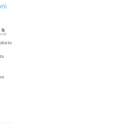
oni
urali
Sabato
to
,
sua