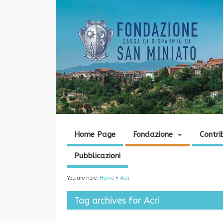
Home Page
Fondazione
Contri
Pubblicazioni
You are here:
Home
»
Acri
Tag archives for Acri