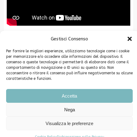
Gestisci Consenso
La Fondazione CR San Miniato è associata a
Per fornire le migliori esperienze, utilizziamo tecnologie come i cookie
per memorizzare e/o accedere alle informazioni del dispositivo. Il
consenso a queste tecnologie ci permetterà di elaborare dati come il
comportamento di navigazione o ID unici su questo sito. Non
acconsentire o ritirare il consenso può influire negativamente su alcune
caratteristiche e funzioni.
Copyright ©2026. Fondazione Cassa di Risparmio di San Miniato -
Accetta
Privacy
Piazza Grifoni 12 – 56028 San Miniato (PI) C.F. 91003640504
Nega
Telefono e Fax 0571-546790 PEC info@pec.fondazionecrsm.it
Iscrizione Registro Persone Giuridiche Prefettura di Pisa n. 62
Visualizza le preferenze
Comunicati Stampa
Eventi e segnalazioni
Cookie Policy (UE)
Dichiarazione sulla Privacy (UE)