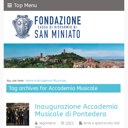
Top Menu
You are here:
Home
»
Accademia Musicale
Tag archives for Accademia Musicale
Inaugurazione Accademia
Musicale di Pontedera
segreteria
2021
Arte e spettacolo dal
vivo