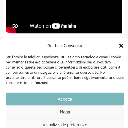
Gestisci Consenso
La Fondazione CR San Miniato è associata a
Per fornire le migliori esperienze, utilizziamo tecnologie come i cookie
per memorizzare e/o accedere alle informazioni del dispositivo. Il
consenso a queste tecnologie ci permetterà di elaborare dati come il
comportamento di navigazione o ID unici su questo sito. Non
acconsentire o ritirare il consenso può influire negativamente su alcune
caratteristiche e funzioni.
Copyright ©2026. Fondazione Cassa di Risparmio di San Miniato -
Accetta
Privacy
Piazza Grifoni 12 – 56028 San Miniato (PI) C.F. 91003640504
Nega
Telefono e Fax 0571-546790 PEC info@pec.fondazionecrsm.it
Iscrizione Registro Persone Giuridiche Prefettura di Pisa n. 62
Visualizza le preferenze
Comunicati Stampa
Eventi e segnalazioni
Cookie Policy (UE)