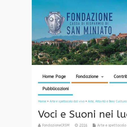
Home Page
Fondazione
Contri
Pubblicazioni
Home
»
Arte e spettacolo dal vivo
»
Arte, Attività e Beni Cultura
Voci e Suoni nei lu
FondazioneCRSM
2016
Arte e spettacolo