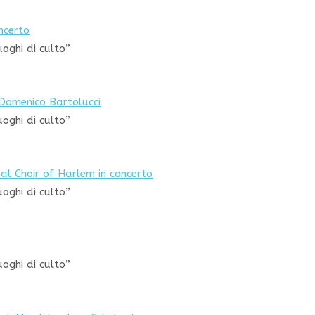
ncerto
uoghi di culto”
 Domenico Bartolucci
uoghi di culto”
al Choir of Harlem in concerto
uoghi di culto”
uoghi di culto”