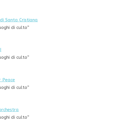
 di Santa Cristiana
uoghi di culto”
I
uoghi di culto”
r Peace
uoghi di culto”
 orchestra
uoghi di culto”