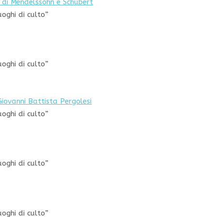
e di Mendelssohn e Schubert
uoghi di culto”
uoghi di culto”
ovanni Battista Pergolesi
uoghi di culto”
uoghi di culto”
uoghi di culto”