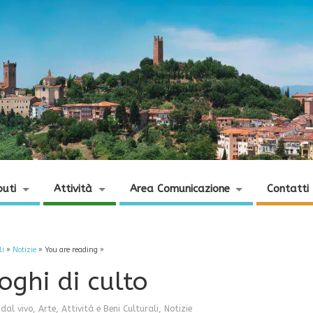
buti
Attività
Area Comunicazione
Contatti
li
»
Notizie
» You are reading »
oghi di culto
 dal vivo
,
Arte, Attività e Beni Culturali
,
Notizie