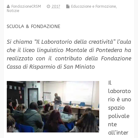
FondazioneCRSM
2017
Educazione e Formazione
,
Notizie
SCUOLA & FONDAZIONE
Si chiama “Il Laboratorio della creatività” l’aula
che il liceo linguistico Montale di Pontedera ha
realizzato con il contributo della Fondazione
Cassa di Risparmio di San Miniato
Il
laborato
rio è uno
spazio
polivale
nte
all’inter