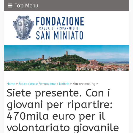
Top Menu
Home
»
Educazione e Formazione
»
Notizie
» You are reading »
Siete presente. Con i
giovani per ripartire:
470mila euro per il
volontariato giovanile