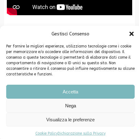
La Fondazione CR San Miniato è associata a
Gestisci Consenso
Per fornire le migliori esperienze, utilizziamo tecnologie come i cookie
per memorizzare e/o accedere alle informazioni del dispositivo. Il
consenso a queste tecnologie ci permetterà di elaborare dati come il
comportamento di navigazione o ID unici su questo sito. Non
acconsentire o ritirare il consenso può influire negativamente su alcune
caratteristiche e funzioni.
Copyright ©2026. Fondazione Cassa di Risparmio di San Miniato -
Privacy
Accetta
Piazza Grifoni 12 – 56028 San Miniato (PI) C.F. 91003640504
Telefono e Fax 0571-546790 PEC info@pec.fondazionecrsm.it
Nega
Iscrizione Registro Persone Giuridiche Prefettura di Pisa n. 62
Comunicati Stampa
Eventi e segnalazioni
Cookie Policy (UE)
Visualizza le preferenze
Dichiarazione sulla Privacy (UE)
Cookie Policy
Dichiarazione sulla Privacy