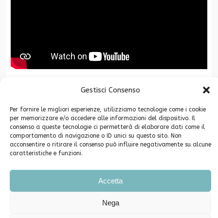
Gestisci Consenso
La Fondazione CR San Miniato è associata a
Per fornire le migliori esperienze, utilizziamo tecnologie come i cookie
per memorizzare e/o accedere alle informazioni del dispositivo. Il
consenso a queste tecnologie ci permetterà di elaborare dati come il
comportamento di navigazione o ID unici su questo sito. Non
acconsentire o ritirare il consenso può influire negativamente su alcune
caratteristiche e funzioni.
Copyright ©2026. Fondazione Cassa di Risparmio di San Miniato -
Accetta
Privacy
Piazza Grifoni 12 – 56028 San Miniato (PI) C.F. 91003640504
Nega
Telefono e Fax 0571-546790 PEC info@pec.fondazionecrsm.it
Iscrizione Registro Persone Giuridiche Prefettura di Pisa n. 62