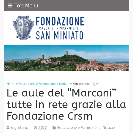
Top Menu
Home
»
Educazione e Formazione
»
Notizie
» You are reading »
Le aule del “Marconi”
tutte in rete grazie alla
Fondazione Crsm
segreteria
2017
Educazione e Formazione
,
Notizie