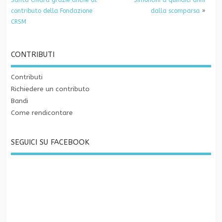
Santa Chiara grazie anche al
Simoncini a quindici anni
contributo della Fondazione
dalla scomparsa
»
CRSM
CONTRIBUTI
Contributi
Richiedere un contributo
Bandi
Come rendicontare
SEGUICI SU FACEBOOK