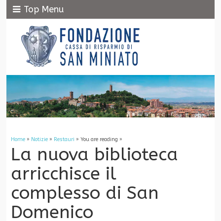
Top Menu
Home
»
Notizie
»
Restauri
» You are reading »
La nuova biblioteca
arricchisce il
complesso di San
Domenico