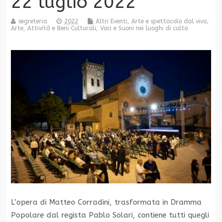
22 luglio 2022
segreteria
2022
Altri Eventi
,
Arte e spettacolo dal vivo
,
Arte, Attività e Beni Culturali
,
Voci e Suoni nei luoghi di culto
L’opera di Matteo Corradini, trasformata in Dramma
Popolare dal regista Pablo Solari, contiene tutti quegli