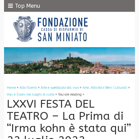
Top Menu
Home
»
Altri Eventi
»
Arte e spettacolo dal vivo
»
Arte, Attività e Beni Culturali
»
Voci e Suoni nei luoghi di culto
» You are reading »
LXXVI FESTA DEL
TEATRO – La Prima di
“Irma kohn è stata qui”