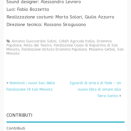
Sound designer: Alessandro Levrero
Luci: Fabio Bozzetta
Realizzazione costumi: Marta Solari, Giulia Azzurro
Direzione tecnica: Rossano Siragusano
Antonio Guicciardini Salini
,
Crédit Agricole Italia
,
Dramma
Popolare
,
Festa del Teatro
,
Fondazione Cassa di Risparmio di San
Miniato
,
Fondazione Istituto Dramma Popolare
,
Massimo Cerbai
,
San
Miniato
«
Nominati i nuovi Soci della
Sguardi di arte e di fede – Un
Fondazione CR San Miniato
nuovo libro di amore alla
Terra Santa
»
CONTRIBUTI
Contributi