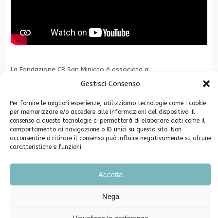
La Fondazione CR San Miniato è associata a
Gestisci Consenso
Per fornire le migliori esperienze, utilizziamo tecnologie come i cookie
per memorizzare e/o accedere alle informazioni del dispositivo. Il
consenso a queste tecnologie ci permetterà di elaborare dati come il
comportamento di navigazione o ID unici su questo sito. Non
acconsentire o ritirare il consenso può influire negativamente su alcune
caratteristiche e funzioni.
Copyright ©2026. Fondazione Cassa di Risparmio di San Miniato -
Privacy
Piazza Grifoni 12 – 56028 San Miniato (PI) C.F. 91003640504
Accetta
Telefono e Fax 0571-546790 PEC info@pec.fondazionecrsm.it
Iscrizione Registro Persone Giuridiche Prefettura di Pisa n. 62
Nega
Comunicati Stampa
Eventi e segnalazioni
Cookie Policy (UE)
Dichiarazione sulla Privacy (UE)